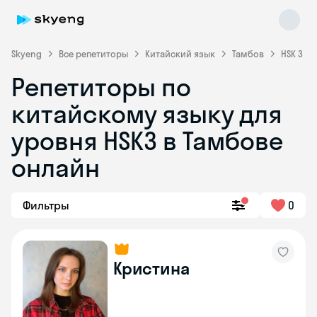
Skyeng
Все репетиторы
Китайский язык
Тамбов
HSK 3
Репетиторы по
китайскому языку для
уровня HSK3 в Тамбове
онлайн
Skyeng Chat
online
Фильтры
0
Кристина