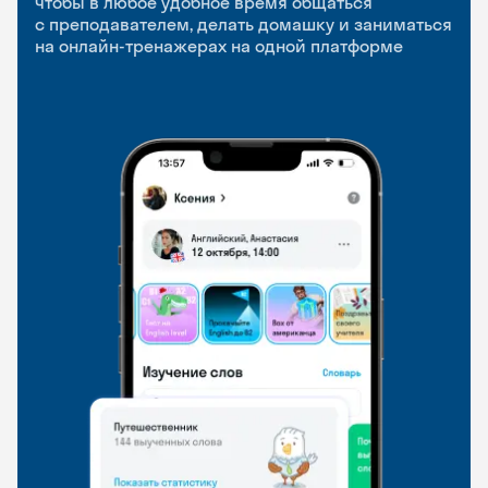
чтобы в любое удобное время общаться
с преподавателем, делать домашку и заниматься
чтобы заниматься и изучать новые слова где
Групповые занятия для разговорной практики
на онлайн-тренажерах на одной платформе
и когда удобно
и индивидуальные встречи с преподавателями
со всего мира, чтобы общаться на английском
свободно