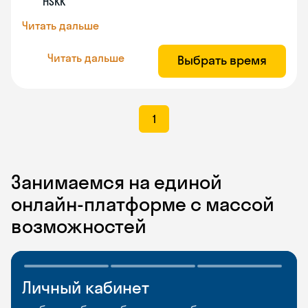
HSKK
Читать дальше
Читать дальше
Выбрать время
1
Занимаемся на единой
онлайн-платформе с массой
возможностей
Личный кабинет
Мобильное
Разговорные клубы
приложение
и Talks