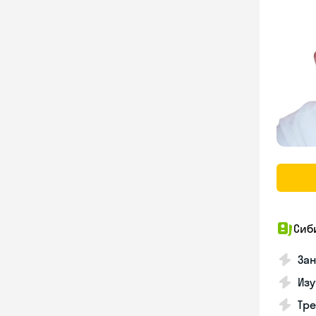
Сиб
За
Изу
Тре