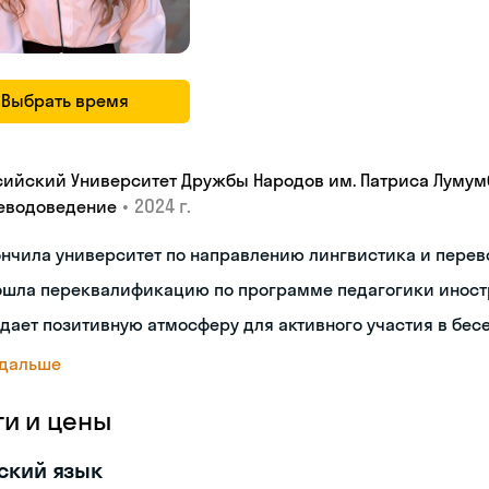
Выбрать время
сийский Университет Дружбы Народов им. Патриса Лумум
•
2024 г.
еводоведение
ончила университет по направлению лингвистика и пере
ошла переквалификацию по программе педагогики иност
дает позитивную атмосферу для активного участия в бес
 дальше
ги и цены
ский язык