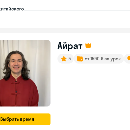
китайского
Айрат
5
от 1590 ₽ за урок
Выбрать время