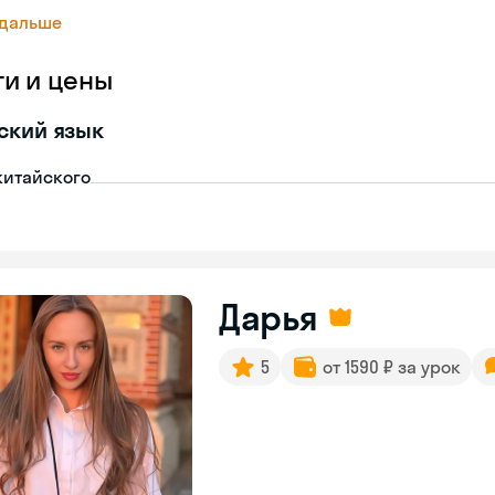
 дальше
ги и цены
ский язык
китайского
Дарья
5
от 1590 ₽ за урок