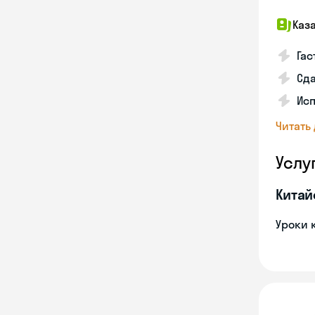
Каз
Гас
Сда
Исп
Читать
Услу
Китай
Уроки 