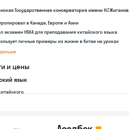
анская Государственная консерватория имени Н.Г.Жиганов
тролировал в Канаде, Европе и Азии
л экзамен HSK4 для преподавания китайского языка
ользует личные примеры из жизни в Китае на уроках
 дальше
ги и цены
ский язык
китайского
Асадбек