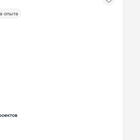
да опыта
роектов