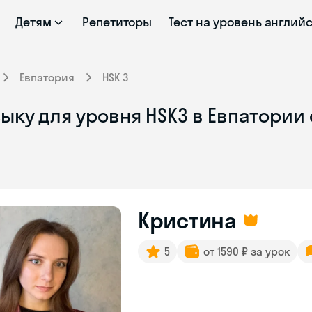
Детям
Репетиторы
Тест на уровень англий
Евпатория
HSK 3
ыку для уровня HSK3 в Евпатории
Кристина
5
от 1590 ₽ за урок