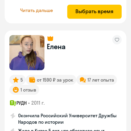
Читать дальше
Выбрать время
Елена
5
от 1590 ₽ за урок
17 лет опыта
1 отзыв
•
2011 г.
РУДН
Окончила Российский Университет Дружбы
Народов по истории
Жила в Китае 5 лет, что обогатило опыт