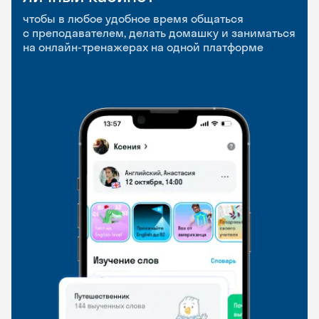
приложение
и Talks
чтобы в любое удобное время общаться
с преподавателем, делать домашку и заниматься
чтобы заниматься и изучать новые слова где
Групповые занятия для разговорной практики
на онлайн-тренажерах на одной платформе
и когда удобно
и индивидуальные встречи с преподавателями
со всего мира, чтобы общаться на английском
свободно