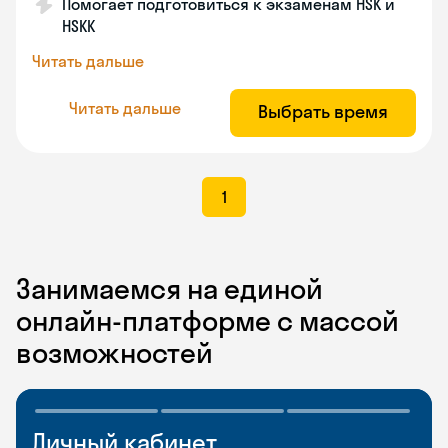
Помогает подготовиться к экзаменам HSK и
HSKK
Читать дальше
Читать дальше
Выбрать время
1
Занимаемся на единой
онлайн-платформе с массой
возможностей
Личный кабинет
Мобильное
Разговорные клубы