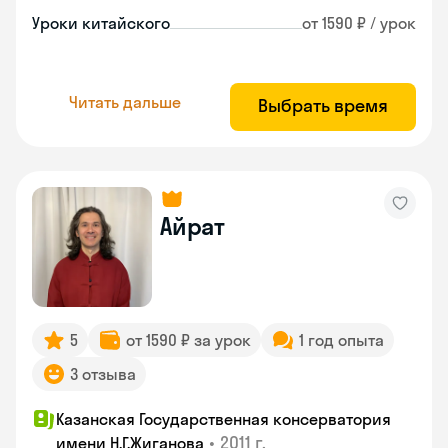
Уроки китайского
от 1590 ₽ / урок
Читать дальше
Выбрать время
Айрат
5
от 1590 ₽ за урок
1 год опыта
3 отзыва
Казанская Государственная консерватория
•
2011 г.
имени Н.Г.Жиганова