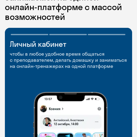
онлайн-платформе с массой
возможностей
Личный кабинет
Мобильное
Разговорные клубы
приложение
и Talks
чтобы в любое удобное время общаться
с преподавателем, делать домашку и заниматься
чтобы заниматься и изучать новые слова где
Групповые занятия для разговорной практики
на онлайн-тренажерах на одной платформе
и когда удобно
и индивидуальные встречи с преподавателями
со всего мира, чтобы общаться на английском
свободно