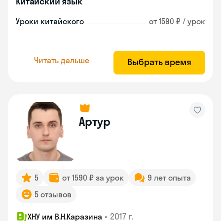
Китайский язык
Уроки китайского
от 1590 ₽ / урок
Читать дальше
Выбрать время
Артур
5
от 1590 ₽ за урок
9 лет опыта
5 отзывов
•
2017 г.
ХНУ им В.Н.Каразина