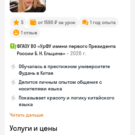
5
от 1590 ₽ за урок
1 год опыта
1 отзыв
ФГАОУ ВО «УрФУ имени первого Президента
•
2026 г.
России Б. Н. Ельцина»
Обучалась в престижном университете
Фудань в Китае
Делится личным опытом общения с
носителями языка
Показывает красоту и логику китайского
языка
Читать дальше
Услуги и цены