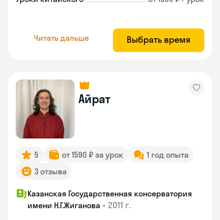
Читать дальше
Выбрать время
Айрат
5
от 1590 ₽ за урок
1 год опыта
3 отзыва
Казанская Государственная консерватория
•
2011 г.
имени Н.Г.Жиганова