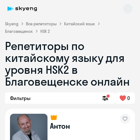
Skyeng
Все репетиторы
Китайский язык
Благовещенск
HSK 2
Репетиторы по
китайскому языку для
уровня HSK2 в
Благовещенске онлайн
Skyeng Chat
online
Фильтры
0
Антон