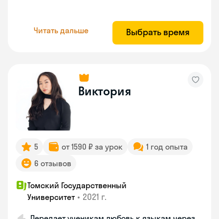
Читать дальше
Выбрать время
Виктория
5
от 1590 ₽ за урок
1 год опыта
6 отзывов
Томский Государственный
•
2021 г.
Университет
Передает ученикам любовь к языкам через