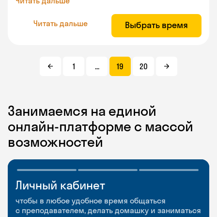
Читать дальше
Читать дальше
Выбрать время
1
...
19
20
Занимаемся на единой
онлайн-платформе с массой
возможностей
Личный кабинет
Мобильное
Разговорные клубы
приложение
и Talks
чтобы в любое удобное время общаться
с преподавателем, делать домашку и заниматься
чтобы заниматься и изучать новые слова где
Групповые занятия для разговорной практики