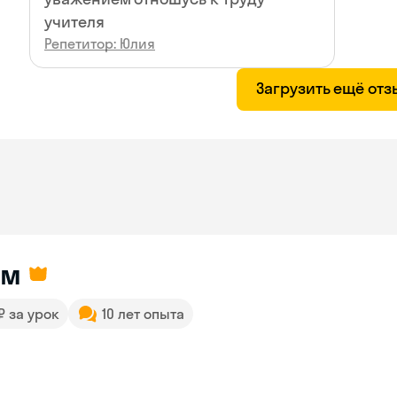
учителя
Репетитор: Юлия
Загрузить ещё от
им
 ₽ за урок
10 лет опыта