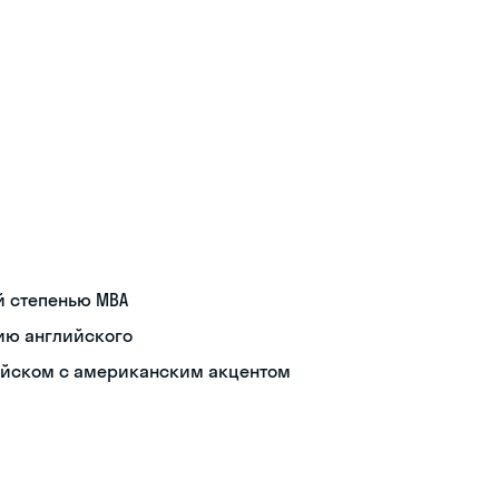
й степенью MBA
ию английского
ийском с американским акцентом