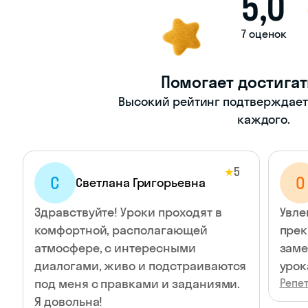
5,0
7 оценок
Помогает достигат
Высокий рейтинг подтверждает -
каждого.
5
★
С
О
Светлана Григорьевна
Здравствуйте! Уроки проходят в
Увле
комфортной, располагающей
прек
атмосфере, с интересными
заме
диалогами, живо и подстраиваются
урок
под меня с правками и заданиями.
Репе
Я довольна!