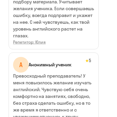
подбору материала. Учитывает
желания ученика. Если совершаешь
ошибку, всегда подправит и укажет
на нее. С ней чувствуешь, как твой
уровень английского растет на
глазах.
Репетитор: Юлия
5
★
А
Анонимный ученик
Превосходный преподаватель! У
меня повысилось желание изучать
английский. Чувствую себя очень
комфортно на занятиях, свободно,
без страха сделать ошибку, но в то
же время я ответственно и с
уважением отношусь к труду