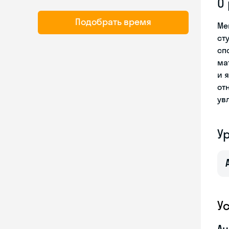
О
Подобрать время
Ме
ст
сп
ма
и 
от
ув
У
У
Ан