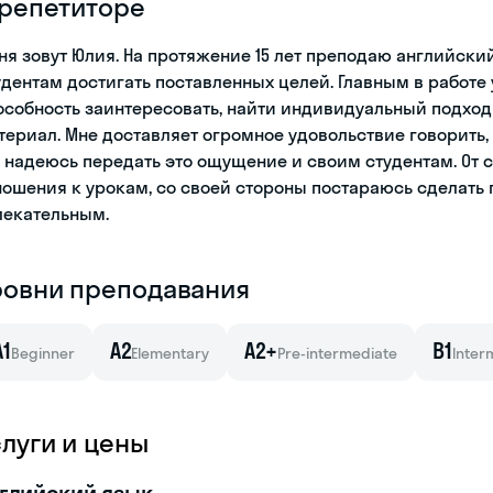
 репетиторе
ня зовут Юлия. На протяжение 15 лет преподаю английск
удентам достигать поставленных целей. Главным в работе
особность заинтересовать, найти индивидуальный подход 
териал. Мне доставляет огромное удовольствие говорить, 
я надеюсь передать это ощущение и своим студентам. От 
ношения к урокам, со своей стороны постараюсь сделать
лекательным.
ровни преподавания
A1
A2
A2+
B1
Beginner
Elementary
Pre-intermediate
Inter
слуги и цены
глийский язык