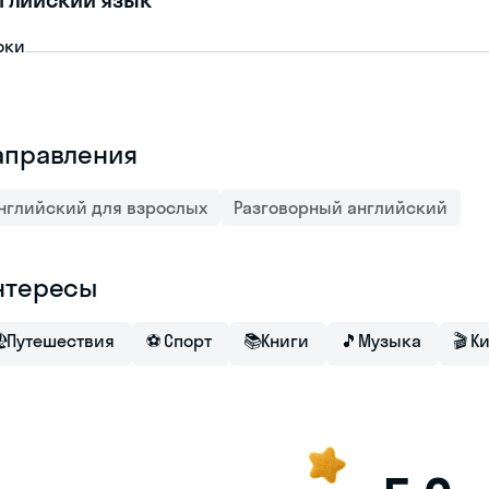
оки
аправления
нглийский для взрослых
Разговорный английский
нтересы

Путешествия
⚽
Спорт
📚
Книги
🎵
Музыка
🎬
К