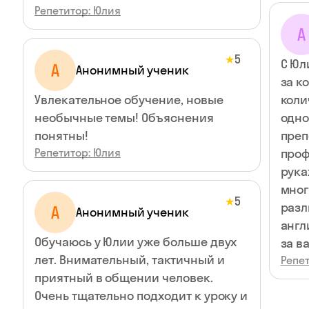
Репетитор: Юлия
А
5
★
С Юл
А
Анонимный ученик
за к
Увлекательное обучение, новые
коли
необычные темы! Объяснения
одно
понятны!
преп
Репетитор: Юлия
проф
рука
мног
5
★
разл
А
Анонимный ученик
англ
Обучаюсь у Юлии уже больше двух
за в
лет. Внимательный, тактичный и
Репе
приятный в общении человек.
Очень тщательно подходит к уроку и