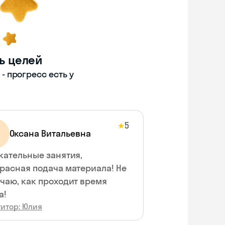
ь целей
 прогресс есть у
5
★
Оксана Витальевна
кательные занятия,
расная подача материала! Не
чаю, как проходит время
а!
титор: Юлия