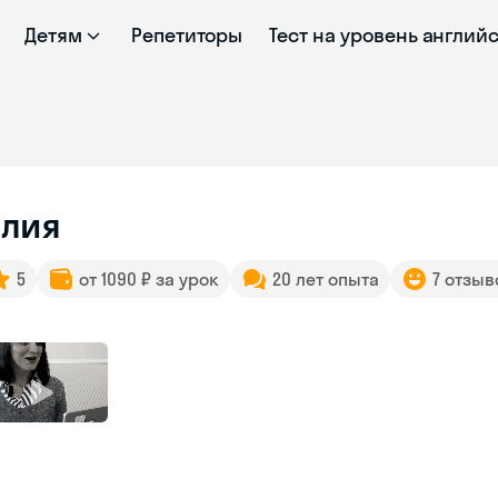
Детям
Репетиторы
Тест на уровень англий
лия
5
от 1090 ₽ за урок
20 лет опыта
7 отзыв