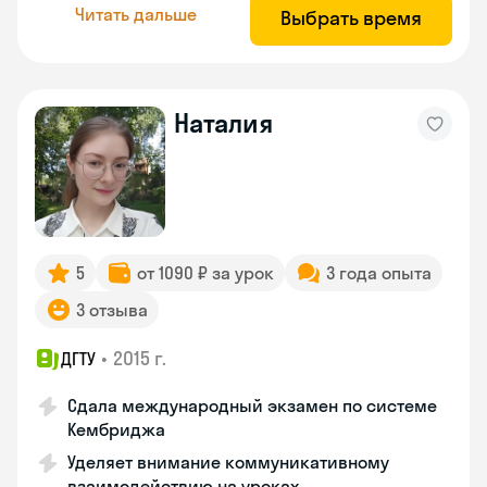
Читать дальше
Выбрать время
Наталия
5
от 1090 ₽ за урок
3 года опыта
3 отзыва
•
2015 г.
ДГТУ
Сдала международный экзамен по системе
Кембриджа
Уделяет внимание коммуникативному
взаимодействию на уроках