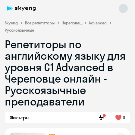
Skyeng
Все репетиторы
Череповец
Advanced
Русскоязычные
Репетиторы по
английскому языку для
уровня C1 Advanced в
Череповце онлайн -
Skyeng Chat
online
Русскоязычные
преподаватели
Фильтры
0