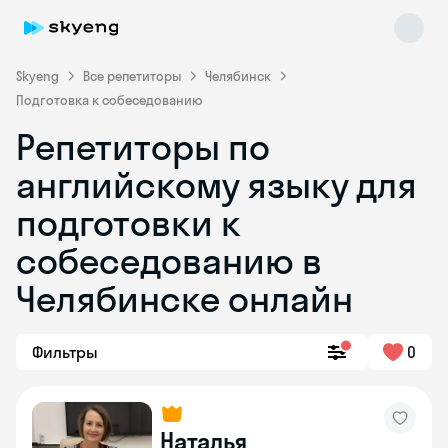
Skyeng
Все репетиторы
Челябинск
Подготовка к собеседованию
Репетиторы по
английскому языку для
подготовки к
собеседованию в
Skyeng Chat
online
Челябинске онлайн
Фильтры
0
Наталья