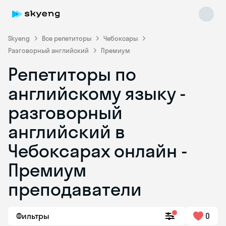
Skyeng
Все репетиторы
Чебоксары
Разговорный английский
Премиум
Репетиторы по
английскому языку -
разговорный
английский в
Skyeng Chat
online
Чебоксарах онлайн -
Премиум
преподаватели
Фильтры
0