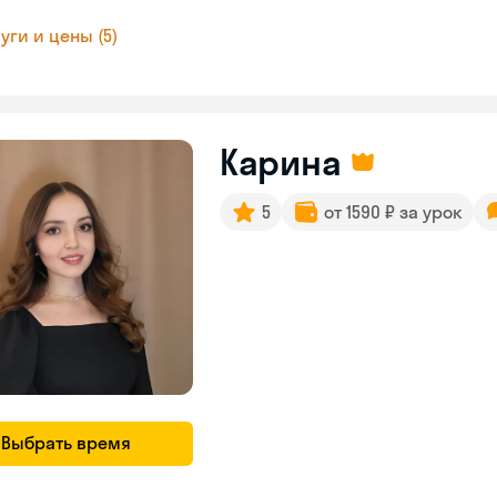
уги и цены (5)
Карина
5
от 1590 ₽ за урок
Выбрать время