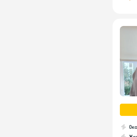
Око
Жил