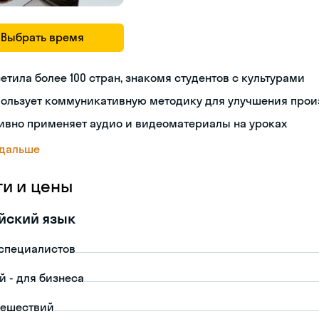
Выбрать время
етила более 100 стран, знакомя студентов с культурами
пользует коммуникативную методику для улучшения про
ивно применяет аудио и видеоматериалы на уроках
 дальше
ги и цены
йский язык
-специалистов
й - для бизнеса
тешествий