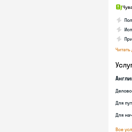
Чув
Пол
Исп
Пр
Читать
Услу
Англи
Делово
Для пу
Для на
Все усл