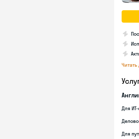
Пос
Ис
Акт
Читать
Услу
Англи
Для ИТ
Делово
Для пу