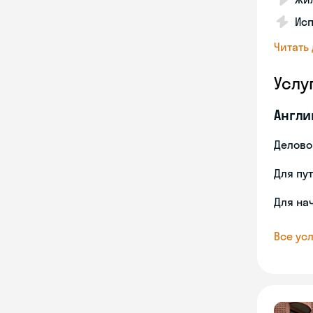
Ис
Читать
Услу
Англи
Делово
Для пу
Для на
Все усл