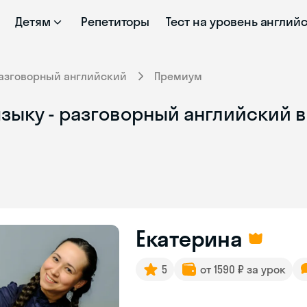
Детям
Репетиторы
Тест на уровень англий
азговорный английский
Премиум
зыку - разговорный английский в
Екатерина
5
от 1590 ₽ за урок