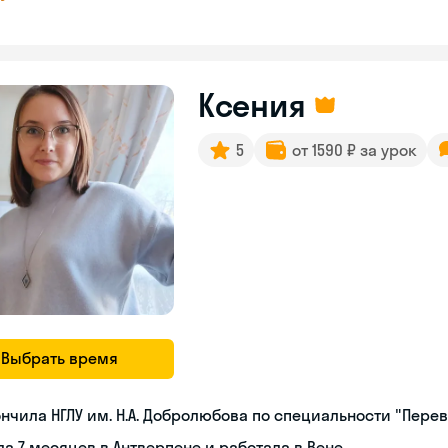
Ксения
5
от 1590 ₽ за урок
Выбрать время
нчила НГЛУ им. Н.А. Добролюбова по специальности "Пер
а 7 месяцев в Антверпене и работала в Вене