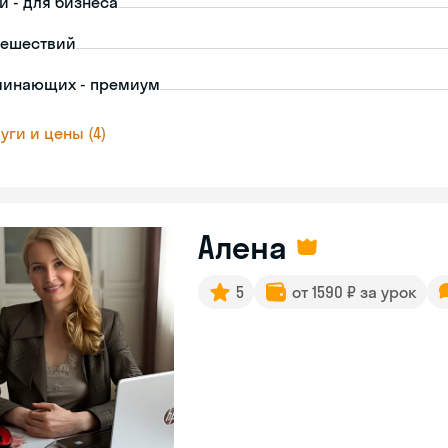
й - для бизнеса
тешествий
чинающих - премиум
уги и цены (4)
Алена
5
от 1590 ₽ за урок