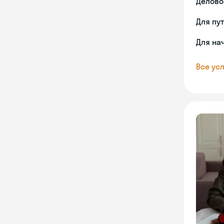
Делово
Для пу
Для на
Все усл