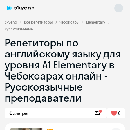
Skyeng
Все репетиторы
Чебоксары
Elementary
Русскоязычные
Репетиторы по
английскому языку для
уровня A1 Elementary в
Чебоксарах онлайн -
Skyeng Chat
online
Русскоязычные
преподаватели
Фильтры
0