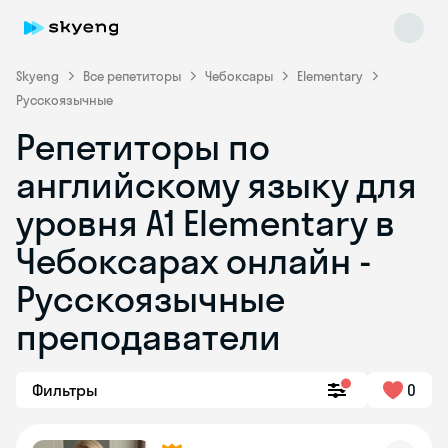
Skyeng
Все репетиторы
Чебоксары
Elementary
Русскоязычные
Репетиторы по
английскому языку для
уровня A1 Elementary в
Чебоксарах онлайн -
Skyeng Chat
online
Русскоязычные
преподаватели
Фильтры
0