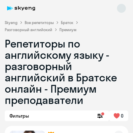
Skyeng
Все репетиторы
Братск
Разговорный английский
Премиум
Репетиторы по
английскому языку -
разговорный
английский в Братске
Skyeng Chat
online
онлайн - Премиум
преподаватели
Фильтры
0