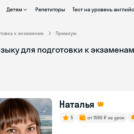
Детям
Репетиторы
Тест на уровень англий
товка к экзаменам
Премиум
зыку для подготовки к экзаменам
Наталья
5
от 1590 ₽ за урок