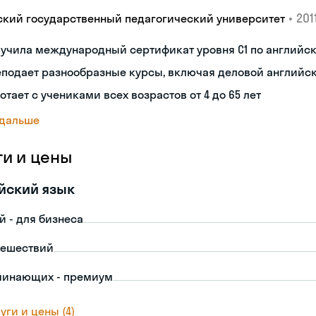
•
2011
ский государственный педагогический университет
лучила международный сертификат уровня C1 по английс
еподает разнообразные курсы, включая деловой английс
отает с учениками всех возрастов от 4 до 65 лет
 дальше
ги и цены
йский язык
й - для бизнеса
тешествий
чинающих - премиум
уги и цены (4)