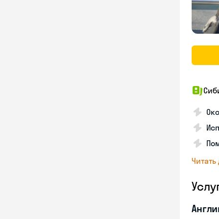
Сиб
Ок
Исп
Пом
Читать
Услу
Англи