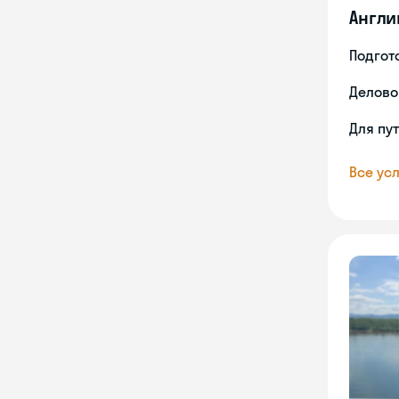
Англи
Подгото
Делово
Для пу
Все усл