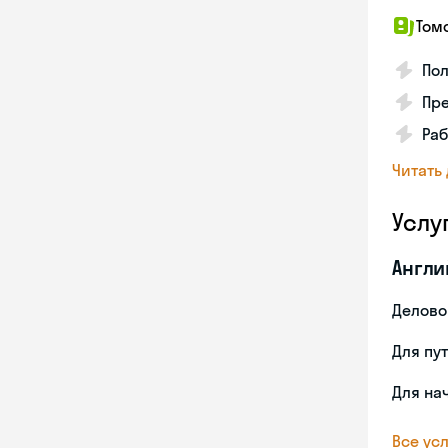
Том
По
Пр
Раб
Читать
Услу
Англи
Делово
Для пу
Для на
Все усл