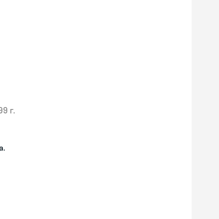
99 г.
а.