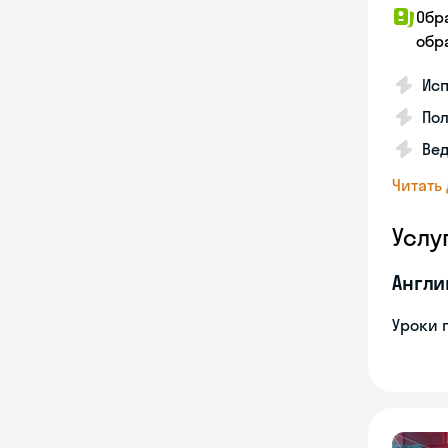
Обр
обра
Исп
Пол
Ве
Читать
Услу
Англи
Уроки 