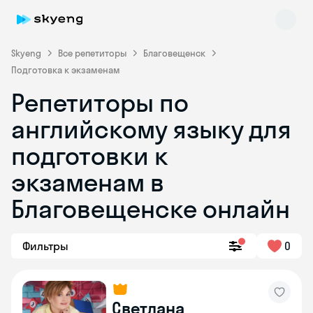
Skyeng
Все репетиторы
Благовещенск
Подготовка к экзаменам
Репетиторы по
английскому языку для
подготовки к
экзаменам в
Skyeng Chat
online
Благовещенске онлайн
Фильтры
0
Светлана