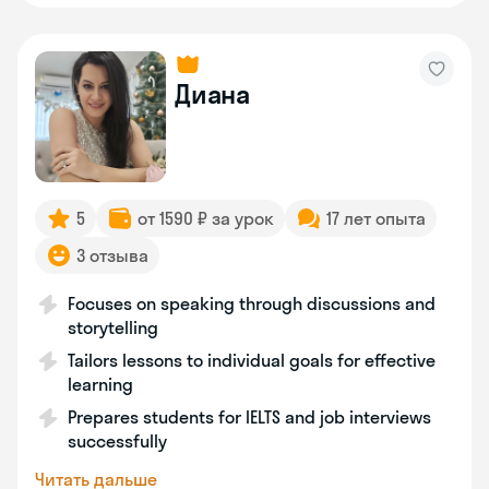
Диана
5
от 1590 ₽ за урок
17 лет опыта
3 отзыва
Focuses on speaking through discussions and
storytelling
Tailors lessons to individual goals for effective
learning
Prepares students for IELTS and job interviews
successfully
Читать дальше