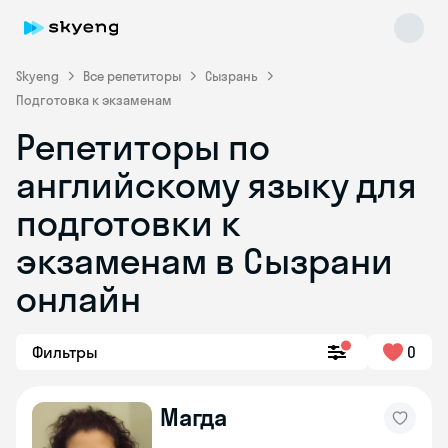
Skyeng
Все репетиторы
Сызрань
Подготовка к экзаменам
Репетиторы по
английскому языку для
подготовки к
экзаменам в Сызрани
Skyeng Chat
online
онлайн
Фильтры
0
Магда