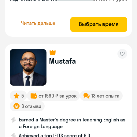
Читать дальше
Выбрать время
Mustafa
5
от 1590 ₽ за урок
13 лет опыта
3 отзыва
Earned a Master's degree in Teaching English as
a Foreign Language
Achieved a top IELTS score of 9.0