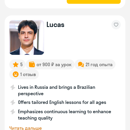
Lucas
5
от 900 ₽ за урок
21 год опыта
1 отзыв
Lives in Russia and brings a Brazilian
perspective
Offers tailored English lessons for all ages
Emphasizes continuous learning to enhance
teaching quality
Читать дальше