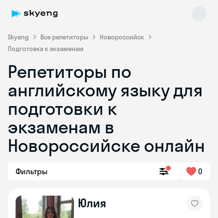
Skyeng
Все репетиторы
Новороссийск
Подготовка к экзаменам
Репетиторы по
английскому языку для
подготовки к
экзаменам в
Skyeng Chat
online
Новороссийске онлайн
Фильтры
0
Юлия