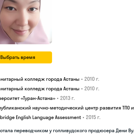
Выбрать время
•
2010 г.
анитарный колледж города Астаны
•
2010 г.
анитарный колледж города Астаны
•
2013 г.
верситет «Туран-Астана»
публиканский научно-методический центр развития ТПО 
•
2015 г.
bridge English Language Assessment
отала переводчиком у голливудского продюсера Дени В