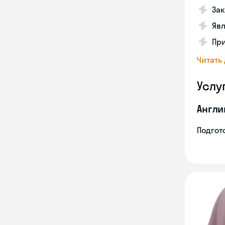
Зак
Явл
При
Читать
Услу
Англи
Подгото