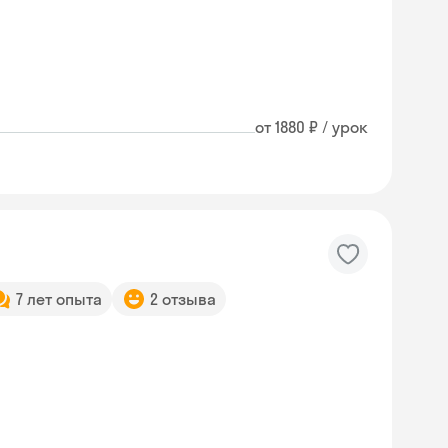
от 1880 ₽ / урок
7 лет опыта
2 отзыва
Skyeng Chat
online