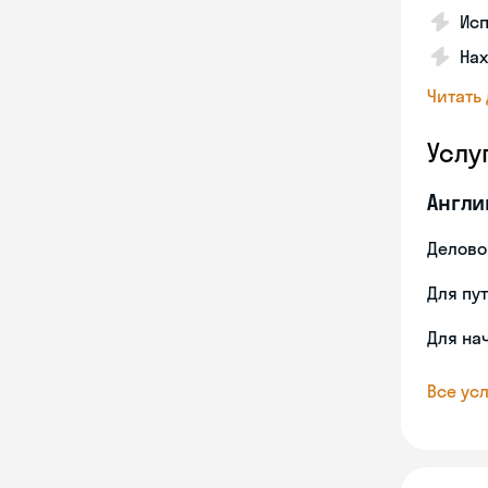
Исп
Нах
Читать
Услу
Англи
Делово
Для пу
Для на
Все усл