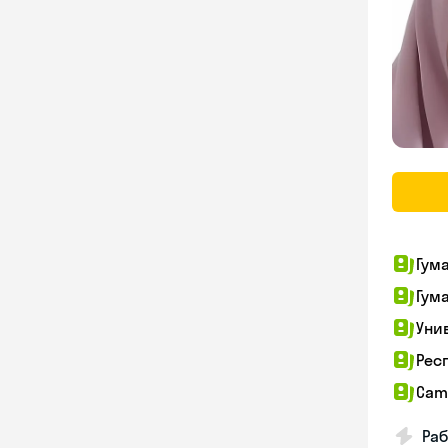
Гум
Гум
Уни
Рес
Cam
Раб