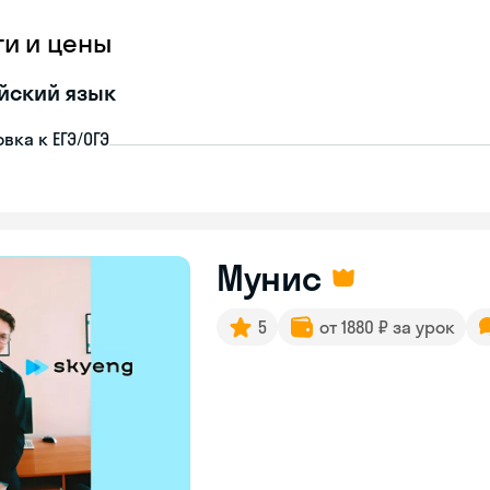
ги и цены
йский язык
вка к ЕГЭ/ОГЭ
Мунис
5
от 1880 ₽ за урок