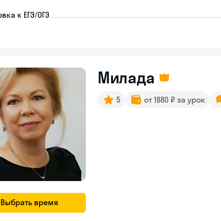
вка к ЕГЭ/ОГЭ
Милада
5
от 1880 ₽ за урок
Выбрать время