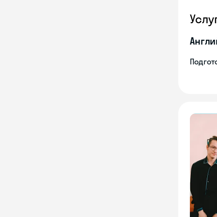
Услу
Англи
Подгото