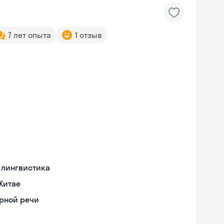
7 лет опыта
1 отзыв
 лингвистика
Китае
орной речи