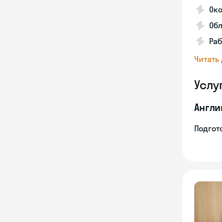
Око
Обл
Раб
Читать
Услу
Англи
Подгото