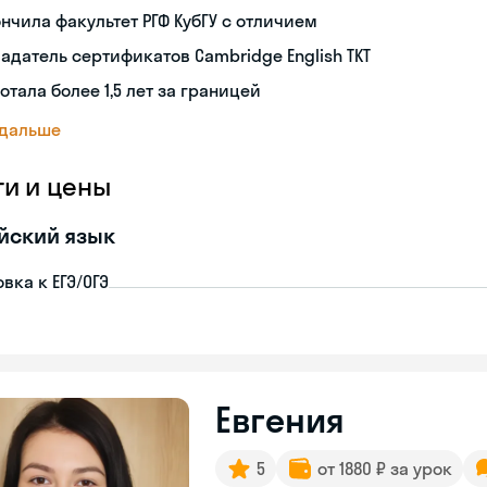
нчила факультет РГФ КубГУ с отличием
адатель сертификатов Cambridge English TKT
отала более 1,5 лет за границей
 дальше
ги и цены
йский язык
вка к ЕГЭ/ОГЭ
Евгения
5
от 1880 ₽ за урок