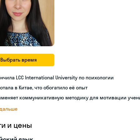
Выбрать время
нчила LCC International University по психологии
отала в Китае, что обогатило её опыт
именяет коммуникативную методику для мотивации учен
 дальше
ги и цены
йский язык