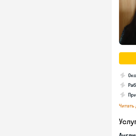
Око
Раб
Пр
Читать
Услу
Англи