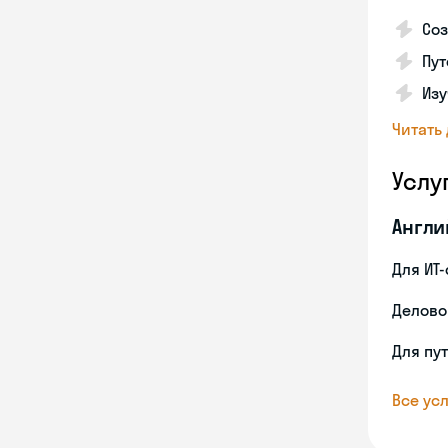
Соз
Пут
Изу
Читать
Услу
Англи
Для ИТ
Делово
Для пу
Все усл