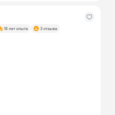
16 лет опыта
3 отзыва
Skyeng Chat
online