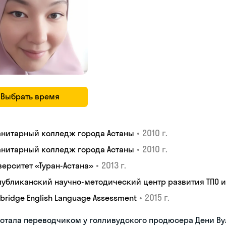
Выбрать время
•
2010 г.
анитарный колледж города Астаны
•
2010 г.
анитарный колледж города Астаны
•
2013 г.
верситет «Туран-Астана»
публиканский научно-методический центр развития ТПО 
•
2015 г.
bridge English Language Assessment
отала переводчиком у голливудского продюсера Дени В