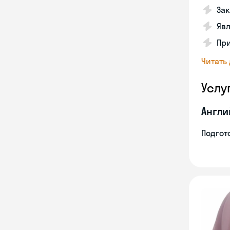
Зак
Явл
При
Читать
Услу
Англи
Подгото