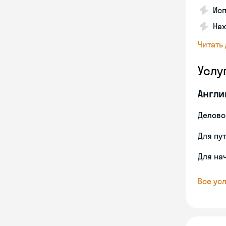
Исп
Нах
Читать
Услу
Англи
Делово
Для пу
Для на
Все усл