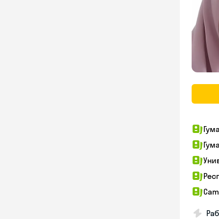
Гум
Гум
Уни
Рес
Cam
Раб