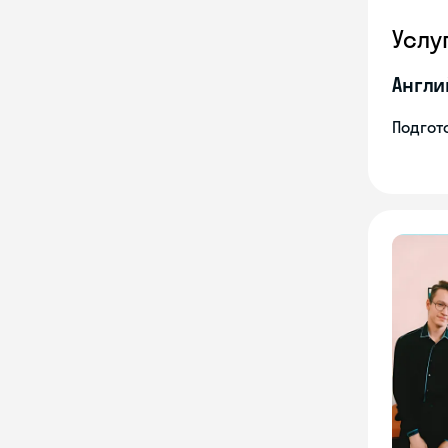
Услу
Англи
Подгото