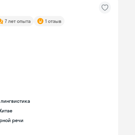
7 лет опыта
1 отзыв
 лингвистика
Китае
орной речи