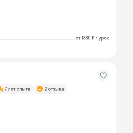
от 1880 ₽ / урок
7 лет опыта
2 отзыва
Skyeng Chat
online