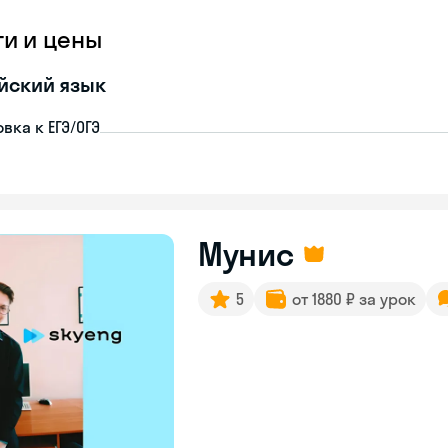
ги и цены
йский язык
вка к ЕГЭ/ОГЭ
Мунис
5
от 1880 ₽ за урок