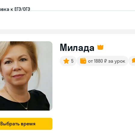
вка к ЕГЭ/ОГЭ
Милада
5
от 1880 ₽ за урок
Выбрать время