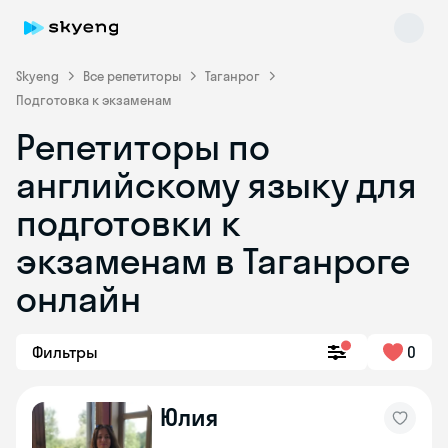
Skyeng
Все репетиторы
Таганрог
Подготовка к экзаменам
Репетиторы по
английскому языку для
подготовки к
экзаменам в Таганроге
Skyeng Chat
online
онлайн
Фильтры
0
Юлия