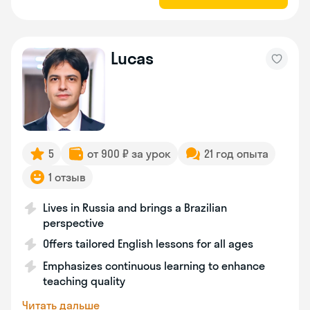
Lucas
5
от 900 ₽ за урок
21 год опыта
1 отзыв
Lives in Russia and brings a Brazilian
perspective
Offers tailored English lessons for all ages
Emphasizes continuous learning to enhance
teaching quality
Читать дальше