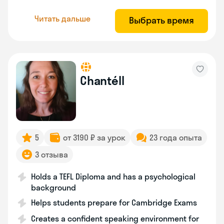
Читать дальше
Выбрать время
Chantéll
5
от 3190 ₽ за урок
23 года опыта
3 отзыва
Holds a TEFL Diploma and has a psychological
background
Helps students prepare for Cambridge Exams
Creates a confident speaking environment for