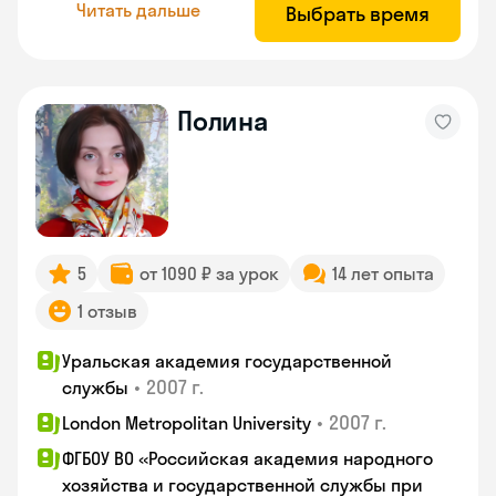
Читать дальше
Выбрать время
Полина
5
от 1090 ₽ за урок
14 лет опыта
1 отзыв
Уральская академия государственной
•
2007 г.
службы
•
2007 г.
London Metropolitan University
ФГБОУ ВО «Российская академия народного
хозяйства и государственной службы при