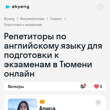
Skyeng
Все репетиторы
Тюмень
Подготовка к экзаменам
Репетиторы по
английскому языку для
подготовки к
экзаменам в Тюмени
Skyeng Chat
online
онлайн
Фильтры
0
Алиса