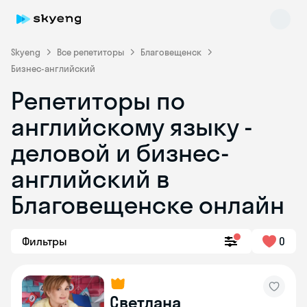
Skyeng
Все репетиторы
Благовещенск
Бизнес-английский
Репетиторы по
английскому языку -
деловой и бизнес-
английский в
Skyeng Chat
online
Благовещенске онлайн
Фильтры
0
Светлана