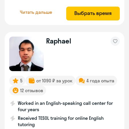
Читать дальше
Выбрать время
Raphael
5
от 1090 ₽ за урок
4 года опыта
12 отзывов
Worked in an English-speaking call center for
four years
Received TESOL training for online English
tutoring