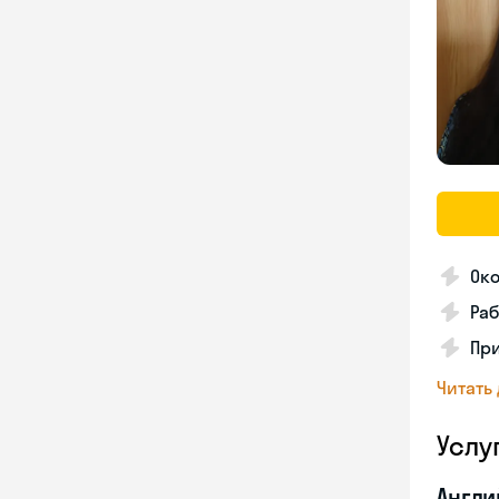
Око
Раб
Пр
Читать
Услу
Англи