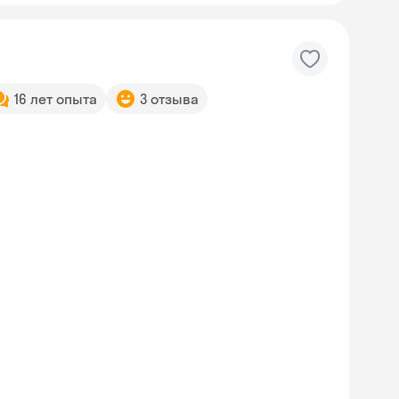
16 лет опыта
3 отзыва
Skyeng Chat
online