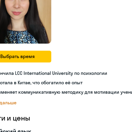
Выбрать время
нчила LCC International University по психологии
отала в Китае, что обогатило её опыт
именяет коммуникативную методику для мотивации учен
 дальше
ги и цены
йский язык