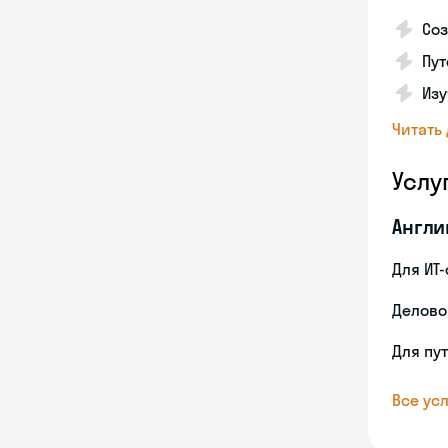
Соз
Пут
Изу
Читать
Услу
Англи
Для ИТ
Делово
Для пу
Все усл