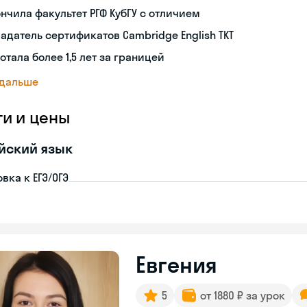
нчила факультет РГФ КубГУ с отличием
адатель сертификатов Cambridge English TKT
отала более 1,5 лет за границей
 дальше
ги и цены
йский язык
вка к ЕГЭ/ОГЭ
Евгения
5
от 1880 ₽ за урок