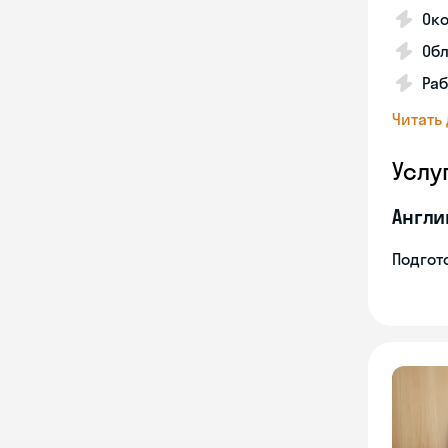
Око
Обл
Раб
Читать
Услу
Англи
Подгото