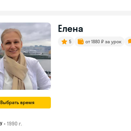
Елена
5
от 1880 ₽ за урок
Выбрать время
•
1990 г.
У