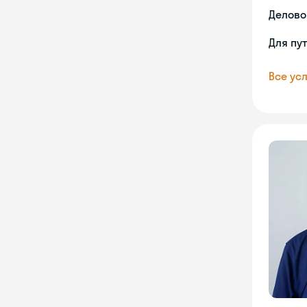
Делово
Для пу
Все усл