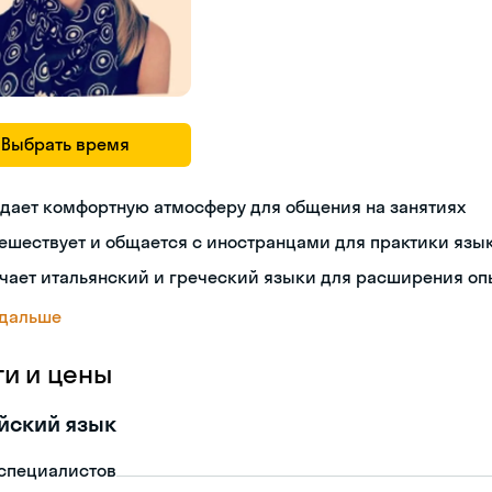
Выбрать время
дает комфортную атмосферу для общения на занятиях
ешествует и общается с иностранцами для практики язы
чает итальянский и греческий языки для расширения оп
 дальше
ги и цены
йский язык
-специалистов