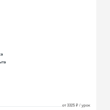
ка
ыта
от 3325 ₽ / урок