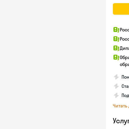
Рос
Рос
Дип
Обр
обра
Пон
Ста
Под
Читать
Услу