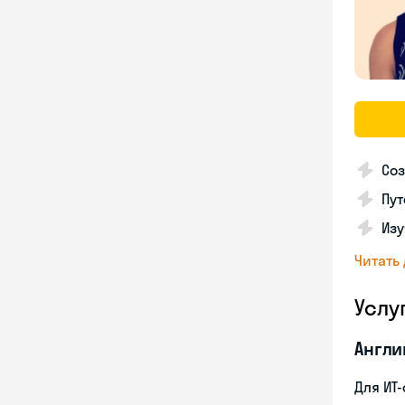
Соз
Пут
Изу
Читать
Услу
Англи
Для ИТ