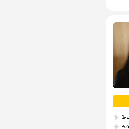
Око
Раб