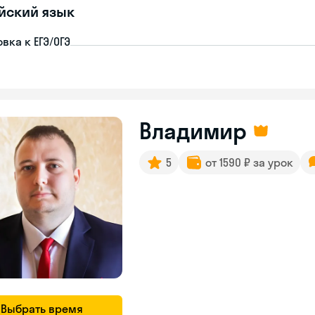
йский язык
вка к ЕГЭ/ОГЭ
Владимир
5
от 1590 ₽ за урок
Выбрать время