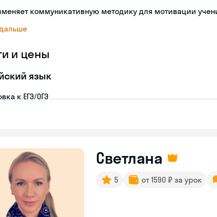
именяет коммуникативную методику для мотивации учен
 дальше
ги и цены
йский язык
вка к ЕГЭ/ОГЭ
Светлана
5
от 1590 ₽ за урок