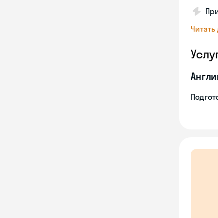
Пр
Читать
Услу
Англи
Подгото