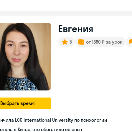
Евгения
5
от 1880 ₽ за урок
Выбрать время
нчила LCC International University по психологии
отала в Китае, что обогатило её опыт