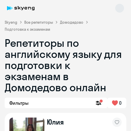
Skyeng
Все репетиторы
Домодедово
Подготовка к экзаменам
Репетиторы по
английскому языку для
подготовки к
экзаменам в
Skyeng Chat
online
Домодедово онлайн
Фильтры
0
Юлия