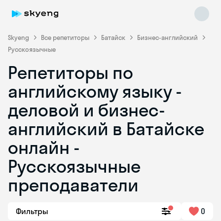
Skyeng
Все репетиторы
Батайск
Бизнес-английский
Русскоязычные
Репетиторы по
английскому языку -
деловой и бизнес-
английский в Батайске
Skyeng Chat
online
онлайн -
Русскоязычные
преподаватели
Фильтры
0