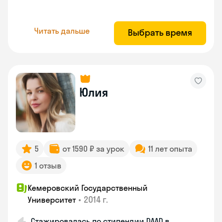
Читать дальше
Выбрать время
Юлия
5
от 1590 ₽ за урок
11 лет опыта
1 отзыв
Кемеровский Государственный
•
2014 г.
Университет
Стажировалась по стипендии DAAD в