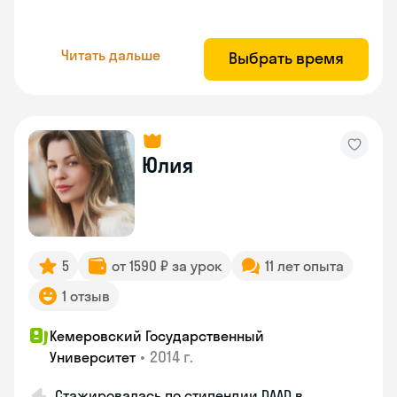
Читать дальше
Выбрать время
Юлия
5
от 1590 ₽ за урок
11 лет опыта
1 отзыв
Кемеровский Государственный
•
2014 г.
Университет
Стажировалась по стипендии DAAD в