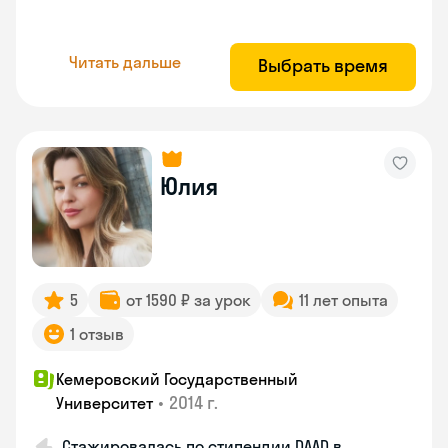
Читать дальше
Выбрать время
Юлия
5
от 1590 ₽ за урок
11 лет опыта
1 отзыв
Кемеровский Государственный
•
2014 г.
Университет
Стажировалась по стипендии DAAD в