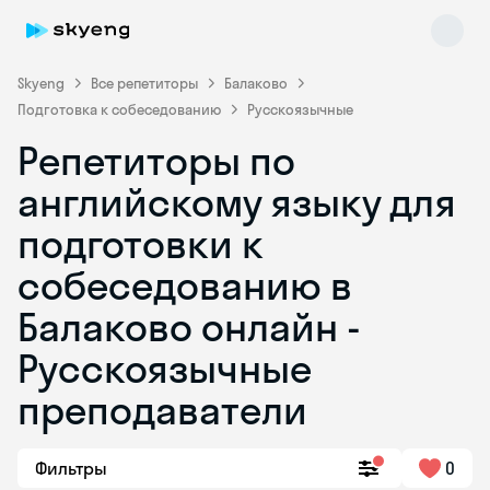
Skyeng
Все репетиторы
Балаково
Подготовка к собеседованию
Русскоязычные
Репетиторы по
английскому языку для
подготовки к
собеседованию в
Skyeng Chat
online
Балаково онлайн -
Русскоязычные
преподаватели
Фильтры
0