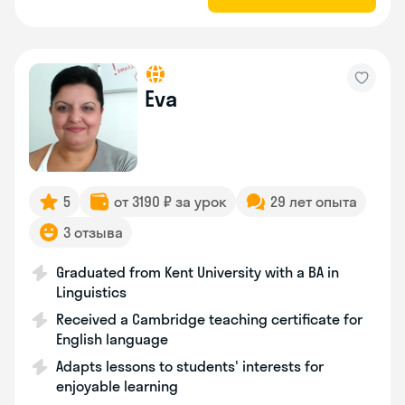
Eva
5
от 3190 ₽ за урок
29 лет опыта
3 отзыва
Graduated from Kent University with a BA in
Linguistics
Received a Cambridge teaching certificate for
English language
Adapts lessons to students' interests for
enjoyable learning