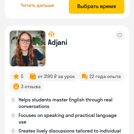
Читать дальше
Выбрать время
Adjani
5
от 3190 ₽ за урок
22 года опыта
3 отзыва
Helps students master English through real
conversations
Focuses on speaking and practical language
use
Creates lively discussions tailored to individual