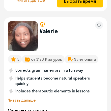
Читать дальше
Выбрать время
Valerie
5
от 3190 ₽ за урок
9 лет опыта
Corrects grammar errors in a fun way
Helps students become natural speakers
quickly
Includes therapeutic elements in lessons
Читать дальше