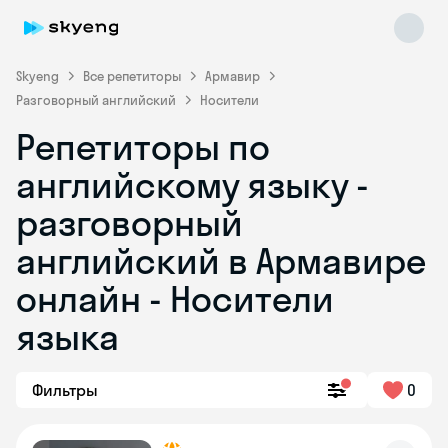
Skyeng
Все репетиторы
Армавир
Разговорный английский
Носители
Репетиторы по
английскому языку -
разговорный
английский в Армавире
Skyeng Chat
online
онлайн - Носители
языка
Фильтры
0