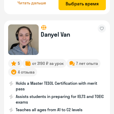
Читать дальше
Выбрать время
Danyel Van
5
от 3190 ₽ за урок
7 лет опыта
4 отзыва
Holds a Master TESOL Certification with merit
pass
Assists students in preparing for IELTS and TOEIC
exams
Teaches all ages from A1 to C2 levels