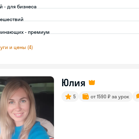
й - для бизнеса
тешествий
чинающих - премиум
уги и цены (4)
Юлия
5
от 1590 ₽ за урок