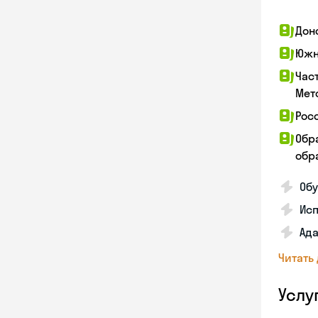
Дон
Южн
Час
Мет
Рос
Обр
обра
Обу
Ис
Ада
Читать
Услу