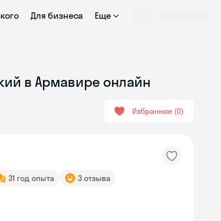
ского
Для бизнеса
Еще
ский в Армавире онлайн
Избранное
0
31 год опыта
3 отзыва