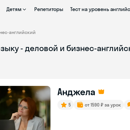
Детям
Репетиторы
Тест на уровень англий
нес-английский
зыку - деловой и бизнес-англий
Анджела
5
от 1590 ₽ за урок