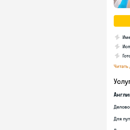
Име
Ис
Гот
Читать
Услу
Англи
Делово
Для пу