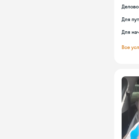
Делово
Для пу
Для на
Все усл