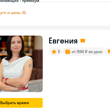
чинающих - премиум
уги и цены (4)
Евгения
5
от 1590 ₽ за урок
Выбрать время