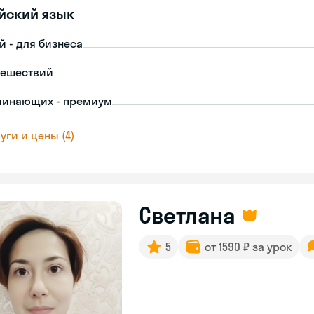
йский язык
й - для бизнеса
тешествий
чинающих - премиум
уги и цены (4)
Светлана
5
от 1590 ₽ за урок