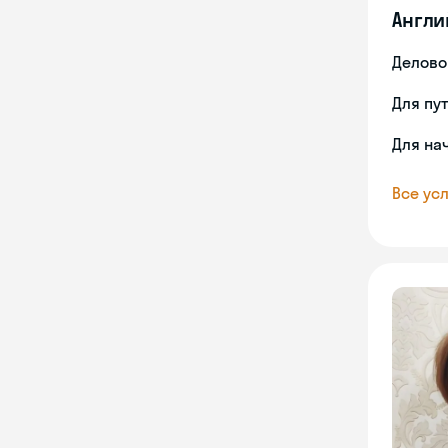
Англи
Делово
Для пу
Для на
Все усл