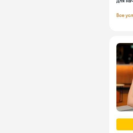
Для на
Все усл