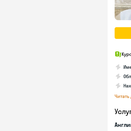
Кур
Име
Об
На
Читать
Услу
Англи