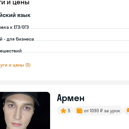
ги и цены
йский язык
вка к ЕГЭ/ОГЭ
й - для бизнеса
тешествий
уги и цены (5)
Армен
5
от 1090 ₽ за урок