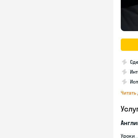
Сде
Ин
Исп
Читать
Услу
Англи
Уроки