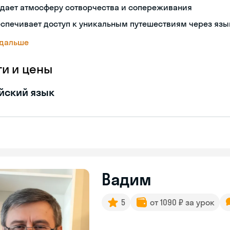
здает атмосферу сотворчества и сопереживания
спечивает доступ к уникальным путешествиям через язы
 дальше
ги и цены
йский язык
Вадим
5
от 1090 ₽ за урок