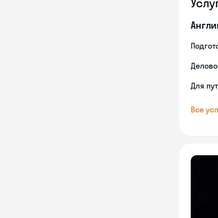
Услу
Англи
Подгото
Делово
Для пу
Все усл