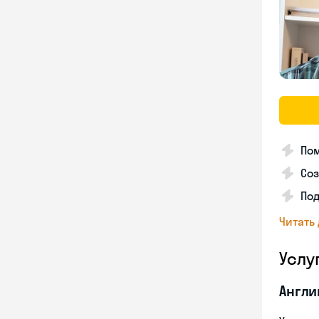
Пом
Соз
По
Читать
Услу
Англи