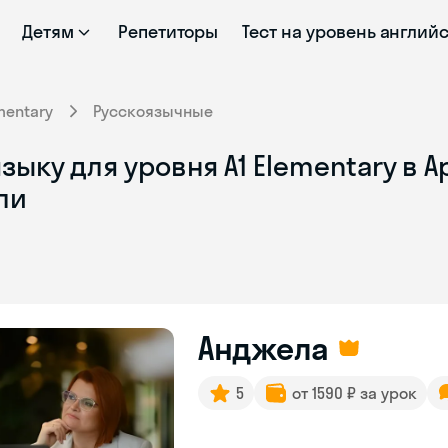
Детям
Репетиторы
Тест на уровень англий
mentary
Русскоязычные
зыку для уровня A1 Elementary в 
ли
Анджела
5
от 1590 ₽ за урок