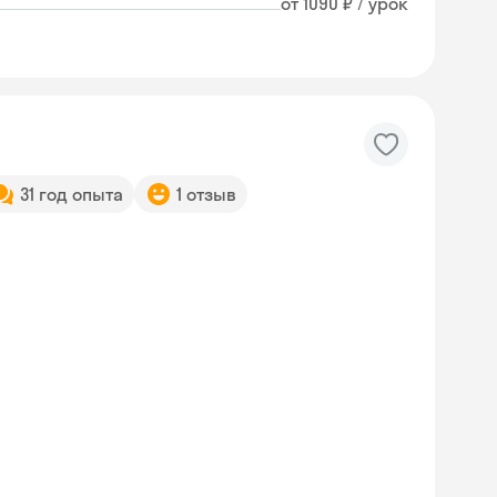
от 1090 ₽ / урок
31 год опыта
1 отзыв
Skyeng Chat
online