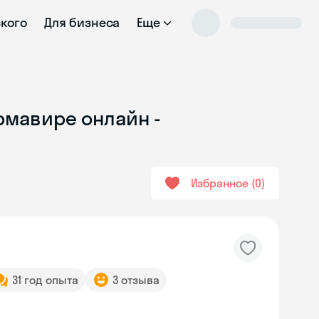
ского
Для бизнеса
Еще
Армавире онлайн -
Избранное
0
31 год опыта
3 отзыва