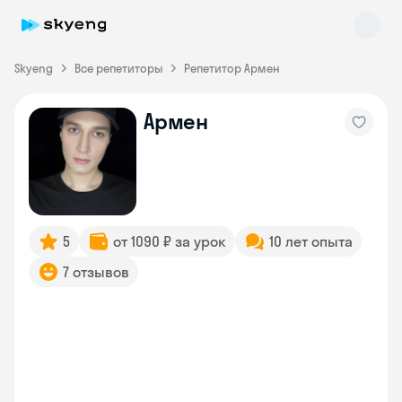
Skyeng
Все репетиторы
Репетитор Армен
Армен
Skyeng Chat
online
5
от 1090 ₽ за урок
10 лет опыта
7 отзывов