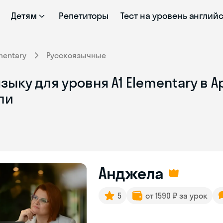
Детям
Репетиторы
Тест на уровень англий
mentary
Русскоязычные
зыку для уровня A1 Elementary в 
ли
Анджела
5
от 1590 ₽ за урок