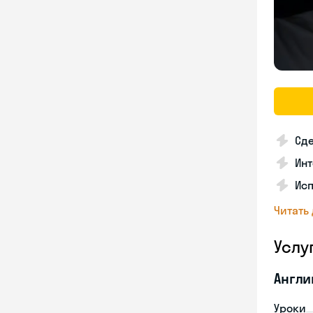
Сде
Ин
Исп
Читать
Услу
Англи
Уроки