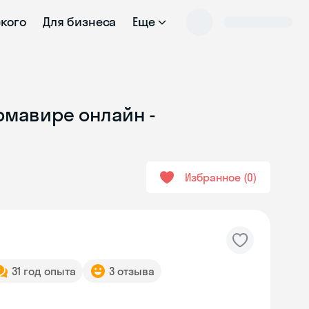
ского
Для бизнеса
Еще
Армавире онлайн -
Избранное
0
31 год опыта
3 отзыва