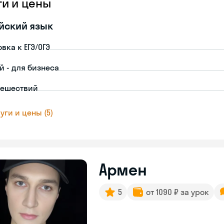
ги и цены
йский язык
вка к ЕГЭ/ОГЭ
й - для бизнеса
тешествий
уги и цены (5)
Армен
5
от 1090 ₽ за урок