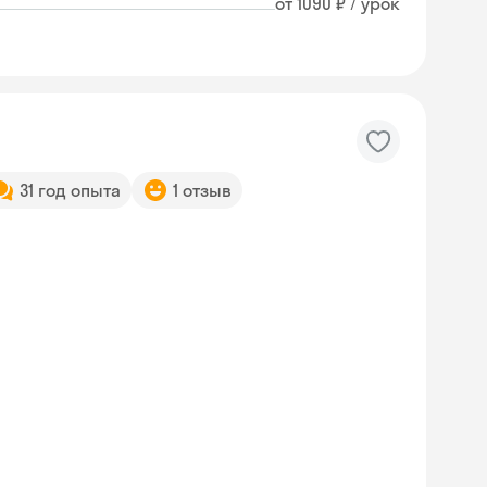
от 1090 ₽ / урок
31 год опыта
1 отзыв
Skyeng Chat
online