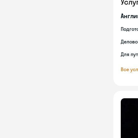
Услу
Англи
Подгото
Делово
Для пу
Все усл