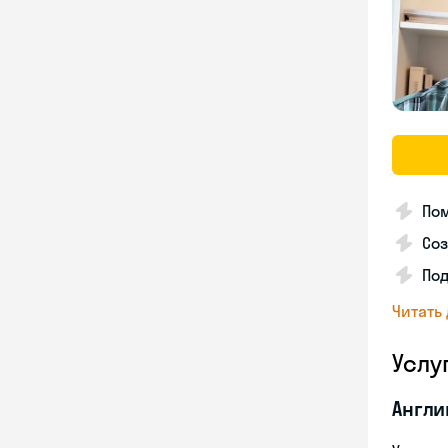
Пом
Соз
По
Читать
Услу
Англи