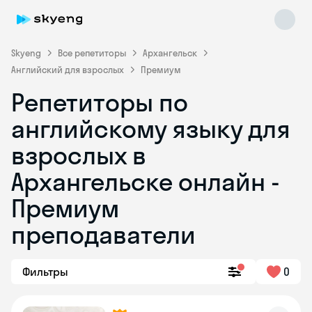
Skyeng
Все репетиторы
Архангельск
Английский для взрослых
Премиум
Репетиторы по
английскому языку для
взрослых в
Архангельске онлайн -
Skyeng Chat
online
Премиум
преподаватели
Фильтры
0