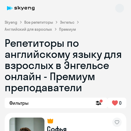
Skyeng
Все репетиторы
Энгельс
Английский для взрослых
Премиум
Репетиторы по
английскому языку для
взрослых в Энгельсе
онлайн - Премиум
Skyeng Chat
online
преподаватели
Фильтры
0
Софья