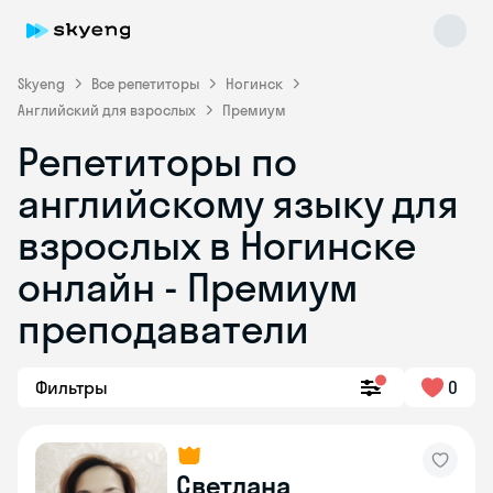
Skyeng
Все репетиторы
Ногинск
Английский для взрослых
Премиум
Репетиторы по
английскому языку для
взрослых в Ногинске
онлайн - Премиум
Skyeng Chat
online
преподаватели
Фильтры
0
Светлана