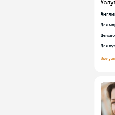
Услу
Англи
Для ма
Делово
Для пу
Все усл