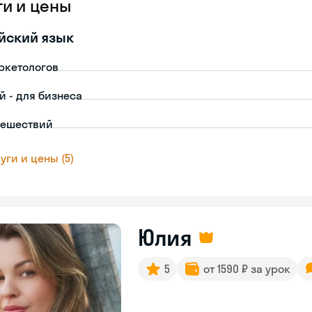
ги и цены
йский язык
ркетологов
й - для бизнеса
тешествий
уги и цены (5)
Юлия
5
от 1590 ₽ за урок