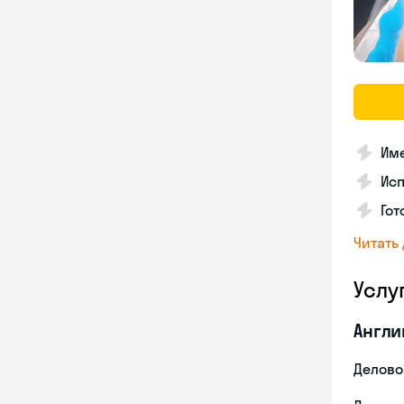
Име
Ис
Гот
Читать
Услу
Англи
Делово