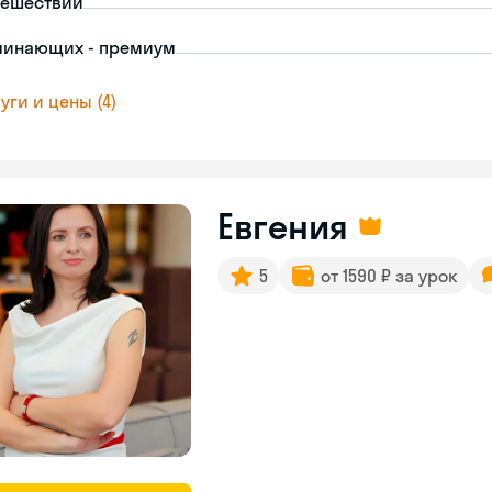
тешествий
чинающих - премиум
уги и цены (4)
Евгения
5
от 1590 ₽ за урок