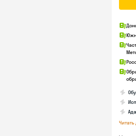
Дон
Южн
Час
Мет
Рос
Обр
обра
Обу
Ис
Ада
Читать