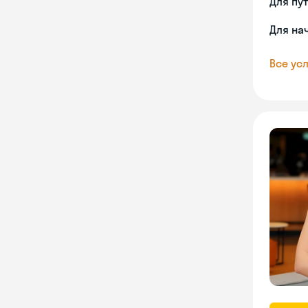
Для пу
Для на
Все усл