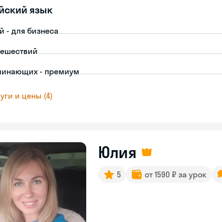
йский язык
й - для бизнеса
тешествий
чинающих - премиум
уги и цены (4)
Юлия
5
от 1590 ₽ за урок