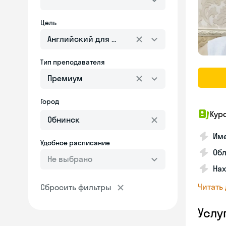
Цель
Английский для взрослых
Тип преподавателя
Премиум
Город
Кур
Име
Удобное расписание
Об
Не выбрано
На
Читать
Сбросить фильтры
Услу