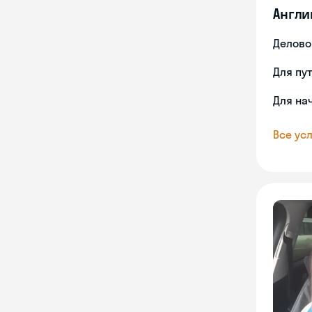
Англи
Делово
Для пу
Для на
Все усл