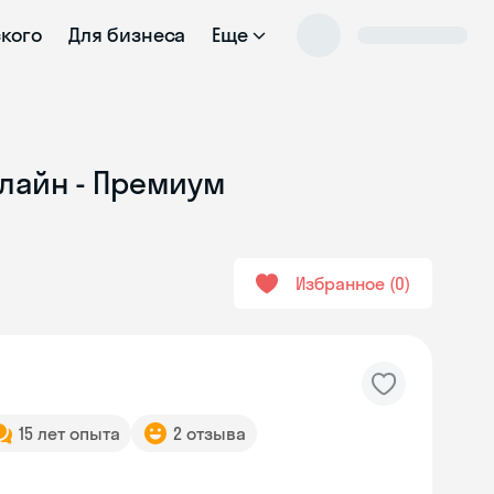
ского
Для бизнеса
Еще
нлайн - Премиум
Избранное
0
15 лет опыта
2 отзыва