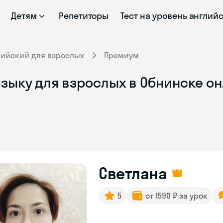
Детям
Репетиторы
Тест на уровень англий
лийский для взрослых
Премиум
зыку для взрослых в Обнинске о
Светлана
5
от 1590 ₽ за урок