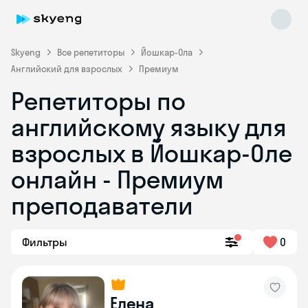
Skyeng
Все репетиторы
Йошкар-Ола
Английский для взрослых
Премиум
Репетиторы по
английскому языку для
взрослых в Йошкар-Оле
онлайн - Премиум
Skyeng Chat
online
преподаватели
Фильтры
0
Елена