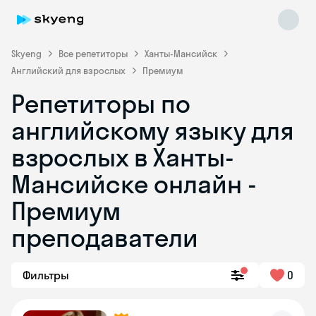
Skyeng
Все репетиторы
Ханты-Мансийск
Английский для взрослых
Премиум
Репетиторы по
английскому языку для
взрослых в Ханты-
Мансийске онлайн -
Skyeng Chat
online
Премиум
преподаватели
Фильтры
0