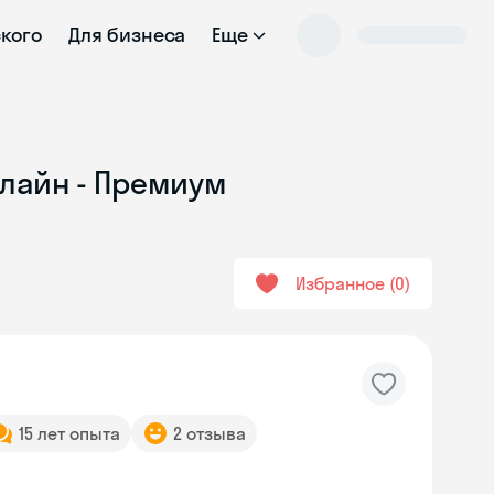
ского
Для бизнеса
Еще
нлайн - Премиум
Избранное
0
15 лет опыта
2 отзыва