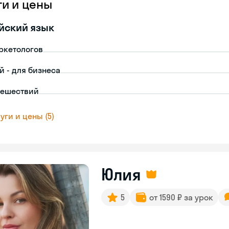
ги и цены
йский язык
ркетологов
й - для бизнеса
тешествий
уги и цены (5)
Юлия
5
от 1590 ₽ за урок