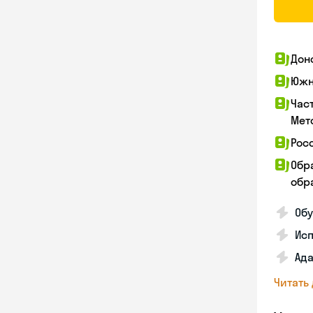
Дон
Южн
Час
Мет
Рос
Обр
обра
Обу
Ис
Ада
Читать