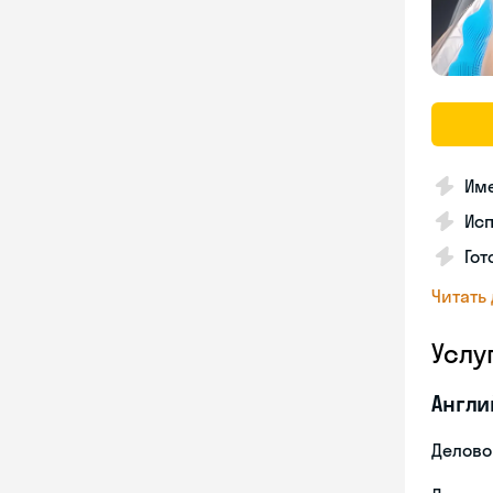
Име
Ис
Гот
Читать
Услу
Англи
Делово