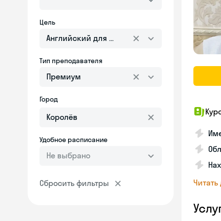
Цель
Английский для взрослых
Тип преподавателя
Премиум
Город
Кур
Име
Удобное расписание
Об
Не выбрано
На
Читать
Сбросить фильтры
Услу