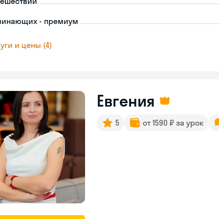
тешествий
чинающих - премиум
уги и цены (4)
Евгения
5
от 1590 ₽ за урок