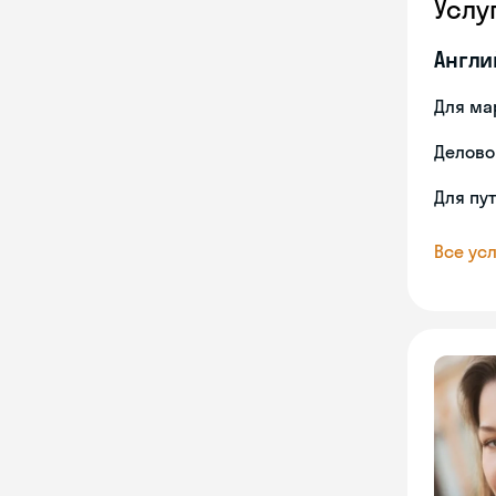
Услу
Англи
Для ма
Делово
Для пу
Все усл