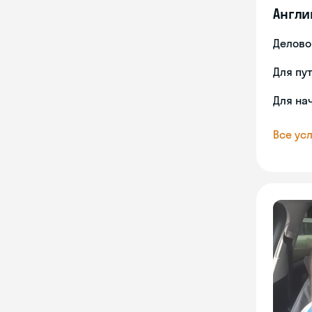
Англи
Делово
Для пу
Для на
Все усл