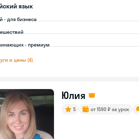
йский язык
й - для бизнеса
тешествий
чинающих - премиум
уги и цены (4)
Юлия
5
от 1590 ₽ за урок