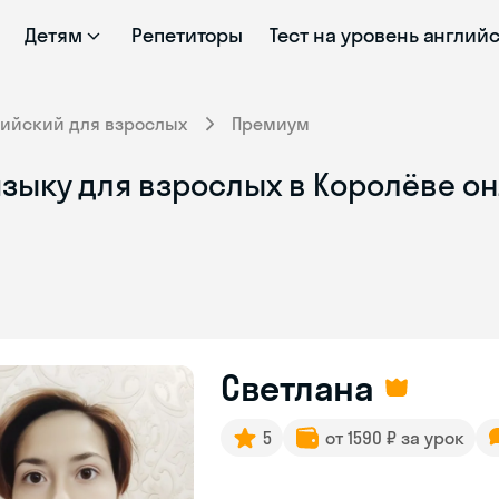
Детям
Репетиторы
Тест на уровень англий
лийский для взрослых
Премиум
зыку для взрослых в Королёве о
Светлана
5
от 1590 ₽ за урок