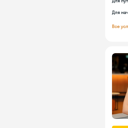
Для пу
Для на
Все усл