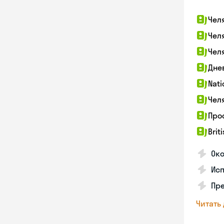
Чел
Чел
Чел
Дне
Nati
Чел
Про
Brit
Ок
Ис
Пре
Читать