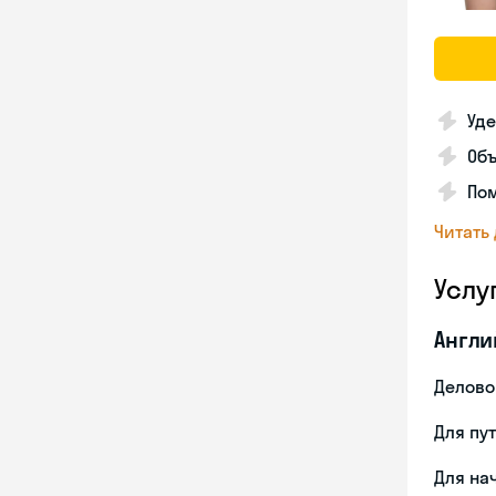
Уде
Об
Пом
Читать
Услу
Англи
Делово
Для пу
Для на