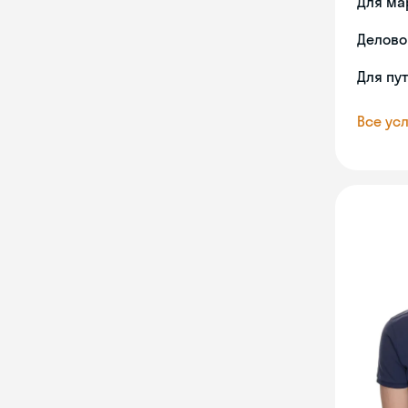
Для ма
Делово
Для пу
Все усл