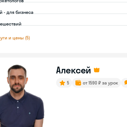
ркетологов
й - для бизнеса
тешествий
уги и цены (5)
Алексей
5
от 1590 ₽ за урок