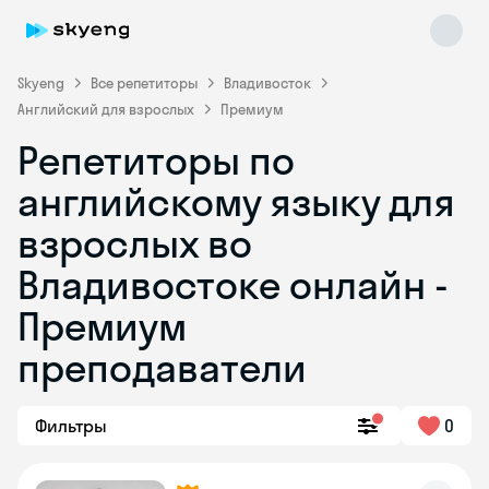
Skyeng
Все репетиторы
Владивосток
Английский для взрослых
Премиум
Репетиторы по
английскому языку для
взрослых во
Владивостоке онлайн -
Skyeng Chat
online
Премиум
преподаватели
Фильтры
0