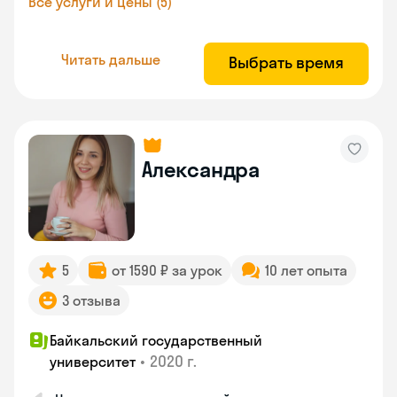
Все услуги и цены (5)
Читать дальше
Выбрать время
Александра
5
от 1590 ₽ за урок
10 лет опыта
3 отзыва
Байкальский государственный
•
2020 г.
университет