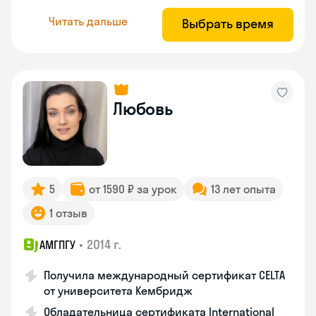
Читать дальше
Выбрать время
Любовь
5
от 1590 ₽ за урок
13 лет опыта
1 отзыв
•
2014 г.
АМГПГУ
Получила международный сертификат CELTA
от университета Кембридж
Обладательница сертификата International