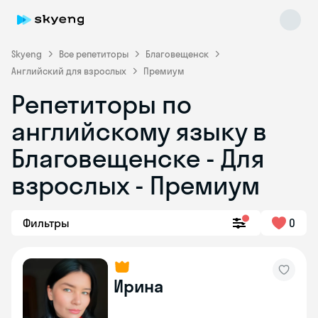
Skyeng
Все репетиторы
Благовещенск
Английский для взрослых
Премиум
Репетиторы по
английскому языку в
Благовещенске - Для
взрослых - Премиум
Skyeng Chat
online
Фильтры
0
Ирина