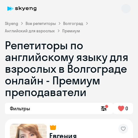
Skyeng
Все репетиторы
Волгоград
Английский для взрослых
Премиум
Репетиторы по
английскому языку для
взрослых в Волгограде
онлайн - Премиум
Skyeng Chat
online
преподаватели
Фильтры
0
Евгения